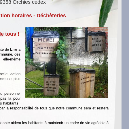
9358 Orchies cedex
tion horaires - Déchèteries
de tous !
te de Erre a
 commune, des
 elle-même
belle action
commune plus
 du personnel
 pas là pour
s habitants.
, par la responsabilité de tous que notre commune sera et restera
bitante aidera les habitants à maintenir un cadre de vie agréable à