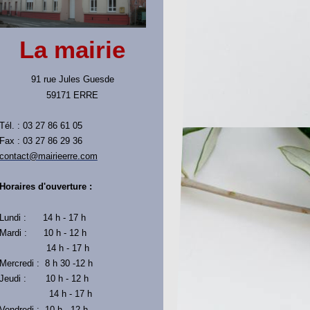
La mairie
91 rue Jules Guesde
59171 ERRE
Tél. : 03 27 86 61 05
Fax : 03 27 86 29 36
contact@mairieerre.com
Horaires d'ouverture :
Lundi : 14 h - 17 h
Mardi : 10 h - 12 h
14 h - 17 h
Mercredi : 8 h 30 -12 h
Jeudi : 10 h - 12 h
14 h - 17 h
Vendredi : 10 h - 12 h