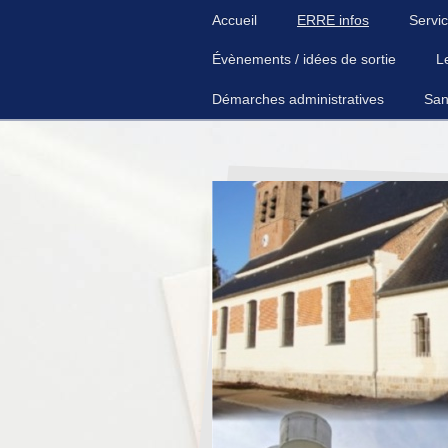
Accueil
ERRE infos
Servic
Évènements / idées de sortie
L
Démarches administratives
San