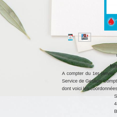
In
A compter du 1er janvier
Service de Gestion Compta
dont voici les coordonnées
4
B